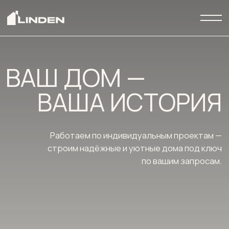
ВАШ ДОМ —
ВАША ИСТОРИЯ
Работаем по индивидуальным проектам —
строим надёжные и уютные дома под ключ
по вашим запросам.